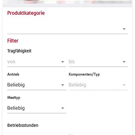
Produktkategorie
arrow_drop_down
Filter
Tragfähigkeit
arrow_drop_down
arrow_drop_down
Antrieb
Komponenten/Typ
arrow_drop_down
arrow_drop_down
Beliebig
Beliebig
Masttyp
arrow_drop_down
Beliebig
Betriebsstunden