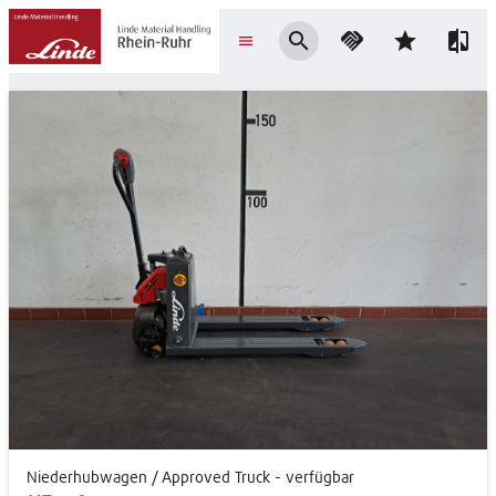
search
handshake
star
compare
menu
Niederhubwagen / Approved Truck - verfügbar