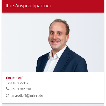
Ihre Ansprechpartner
Tim Rodloff
Used Trucks Sales
phone
02301 912 510
alternate_email
tim.rodloff@lmh-rr.de