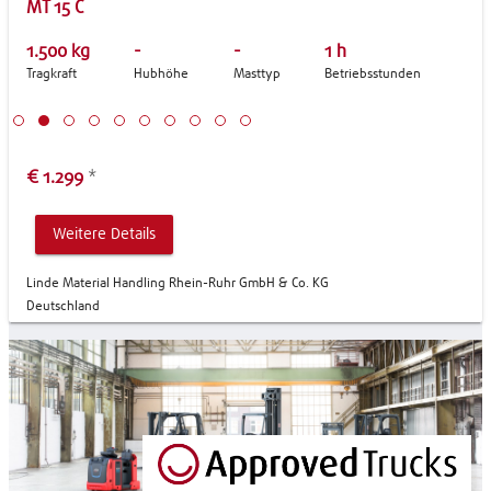
MT 15 C
1.500 kg
-
-
1 h
Tragkraft
Hubhöhe
Masttyp
Betriebsstunden
€ 1.299
*
Weitere Details
Linde Material Handling Rhein-Ruhr GmbH & Co. KG
Deutschland