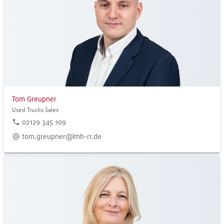
Tom Greupner
Used Trucks Sales
phone
02129 345 109
alternate_email
tom.greupner@lmh-rr.de