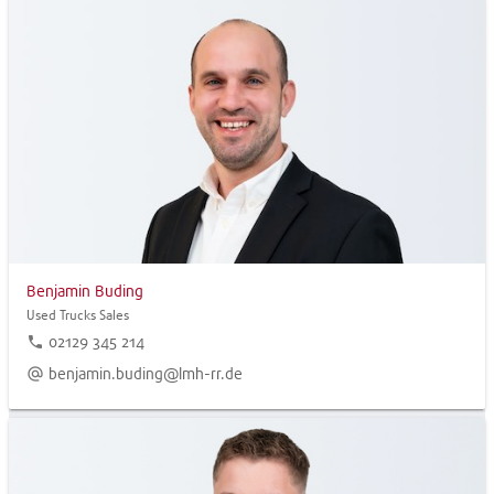
Benjamin Buding
Used Trucks Sales
phone
02129 345 214
alternate_email
benjamin.buding@lmh-rr.de